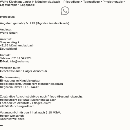
WeKo Kleeblattquartier in Mönchengladbach
– Pflegedienst • Tagespflege • Physiotherapie •
Ergotherapie • Logopädie
Impressum
Angaben gemäß § 5 DDG (Digitale-Dienste-Gesetz)
Anbieter:
WeKo GmbH
Anschrift:
Tomper Weg 9
41169 Mönchengladbach
Deutschland
Kontakt:
Telefon: 02161 592324
E-Mail: info@weko.mg
Vertreten durch:
Geschäftsführer: Holger Wenschuh
Registereintrag:
Eintragung im Handelsregister
Registergericht: Amtsgericht Mönchengladbach
Registernummer: HRB-14412
Zuständige Aufsichtsbehörde nach Pflege-/Gesundheitsrecht:
Heimaufsicht der Stadt Mönchengladbach
Fachbereich Altenhilfe / Pflegeaufsicht
41050 Mönchengladbach
Verantwortlich für den Inhalt nach § 18 MStV:
Holger Wenschuh
Anschrift wie oben
---